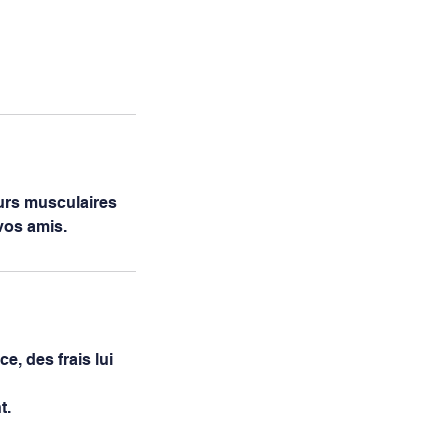
urs musculaires
vos amis.
e, des frais lui
t.