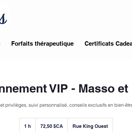
e
Forfaits thérapeutique
Certificats Cade
nement VIP - Masso et
et privilèges, suivi personnalisé, conseils exclusifs en bien-êt
72,50
dollars
1 h
1
72,50 $CA
Rue King Ouest
canadiens