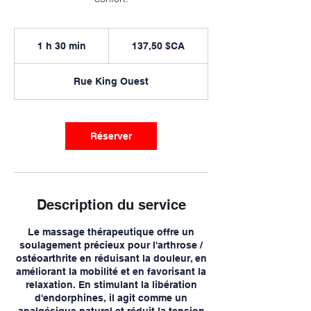
137,50
dollars
1 h 30 min
1
137,50 $CA
canadiens
3
0
Rue King Ouest
m
i
n
Réserver
Description du service
Le massage thérapeutique offre un
soulagement précieux pour l'arthrose /
ostéoarthrite en réduisant la douleur, en
améliorant la mobilité et en favorisant la
relaxation. En stimulant la libération
d'endorphines, il agit comme un
analgésique naturel et réduit la tension