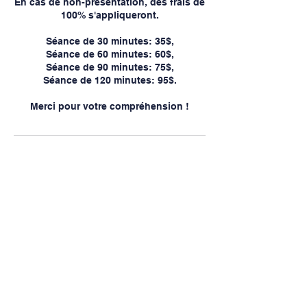
En cas de non-présentation, des frais de
100% s'appliqueront.
Séance de 30 minutes: 35$,
Séance de 60 minutes: 60$,
Séance de 90 minutes: 75$,
Séance de 120 minutes: 95$.
Merci pour votre compréhension !
Coordonnées
Place des Congrès, 2655, Rue King
Ouest, Sherbrooke, QC, Canada
819-570-5344
info@cliniqueozoneplus.com