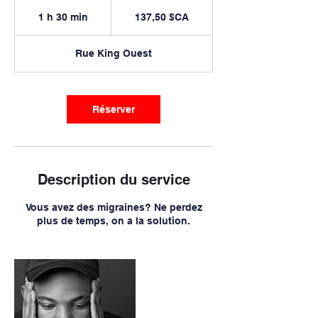
137,50
dollars
1 h 30 min
1
137,50 $CA
canadiens
3
0
Rue King Ouest
m
i
n
Réserver
Description du service
Vous avez des migraines? Ne perdez
plus de temps, on a la solution.