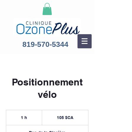
819-570-5344
Positionnement
vélo
105
dollars
1 h
1
105 $CA
canadiens