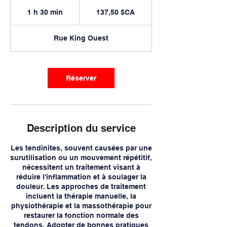
137,50
dollars
1 h 30 min
1
137,50 $CA
canadiens
3
0
Rue King Ouest
m
i
n
Réserver
Description du service
Les tendinites, souvent causées par une
surutilisation ou un mouvement répétitif,
nécessitent un traitement visant à
réduire l'inflammation et à soulager la
douleur. Les approches de traitement
incluent la thérapie manuelle, la
physiothérapie et la massothérapie pour
restaurer la fonction normale des
tendons. Adopter de bonnes pratiques