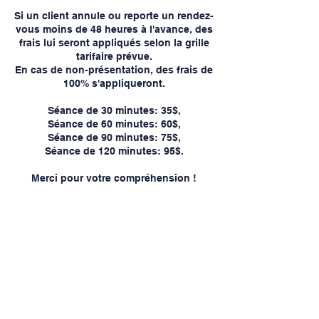
Si un client annule ou reporte un rendez-
vous moins de 48 heures à l'avance, des
frais lui seront appliqués selon la grille
tarifaire prévue.
En cas de non-présentation, des frais de
100% s'appliqueront.
Séance de 30 minutes: 35$,
Séance de 60 minutes: 60$,
Séance de 90 minutes: 75$,
Séance de 120 minutes: 95$.
Merci pour votre compréhension !
Coordonnées
Place des Congrès, 2655, Rue King
Ouest, Sherbrooke, QC, Canada
819-570-5344
info@cliniqueozoneplus.com