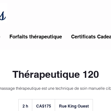
e
Forfaits thérapeutique
Certificats Cade
Thérapeutique 120
175
Canadian
2 h
2
CA$175
Rue King Ouest
dollars