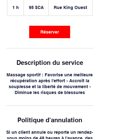
95
dollars
1 h
1
95 $CA
Rue King Ouest
canadiens
Réserver
Description du service
Massage sportif : Favorise une meilleure
récupération après l'effort - Accroît la
souplesse et la liberté de mouvement -
Diminue les risques de blessures
Politique d'annulation
Si un client annule ou reporte un rendez-
vous moins de 48 heures à l'avance, des