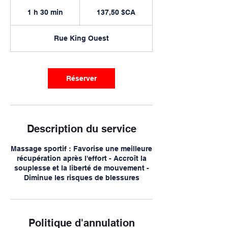
137,50
dollars
1 h 30 min
1
137,50 $CA
canadiens
3
0
Rue King Ouest
m
i
n
Réserver
Description du service
Massage sportif : Favorise une meilleure
récupération après l'effort - Accroît la
souplesse et la liberté de mouvement -
Politique d'annulation