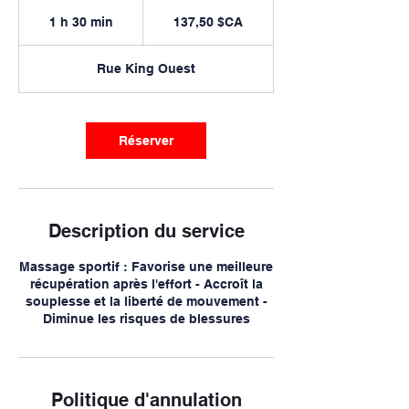
137,50
dollars
1 h 30 min
1
137,50 $CA
canadiens
3
0
Rue King Ouest
m
i
n
Réserver
Description du service
Massage sportif : Favorise une meilleure
récupération après l'effort - Accroît la
souplesse et la liberté de mouvement -
Politique d'annulation