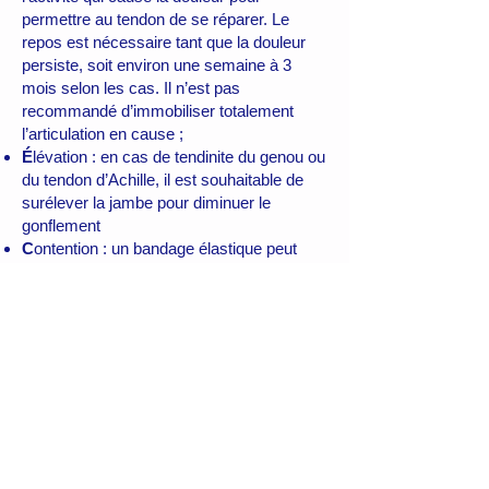
permettre au tendon de se réparer. Le
repos est nécessaire tant que la douleur
persiste, soit environ une semaine à 3
mois selon les cas. Il n’est pas
recommandé d’immobiliser totalement
l’articulation en cause ;
É
lévation : en cas de tendinite du genou ou
du tendon d’Achille, il est souhaitable de
surélever la jambe pour diminuer le
gonflement
C
ontention : un bandage élastique peut
aussi être utilisé en cas de gonflement de
l’articulation atteinte.
des massages, pour soulager la douleur et
augmenter le flux sanguin pour favoriser la
réparation du tendon. Le massage est
recommandé deux à trois fois par semaine
pour diminuer la tension au niveau des
tendons atteints.
faire des étirements, qui permettent de
garder actifs les muscles et les tendons,