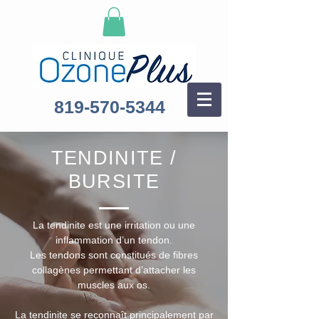
819-570-5344
TENDINITE /
BURSITE
La tendinite est une irritation ou une
inflammation d’un tendon.
Les tendons sont constitués de fibres
collagènes permettant d’attacher les
muscles aux os.
La tendinite se reconnaît principalement par