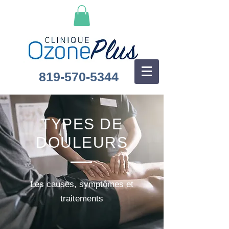
819-570-5344
TYPES DE
DOULEURS
Les causes, symptômes et
traitements